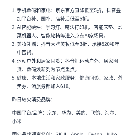
手机数码和家电：京东官方直降低至5折，抖音叠
加平台补、国补、店补后低至5折。
AI智能硬件：学习灯、魔法打印机、智能床垫、炒
菜机器人、智能轮椅等进入京东AI家场景。
美妆礼赠：抖音大牌美妆低至3折，承接520和年
中囤货。
运动户外和居家囤货：抖音把运动户外、居家囤
货、数码焕新列为节点重点。
健康、本地生活和家政服务：健康问诊、家政、外
卖券、酒旅券都加入618。
昨日较火消费品牌：
中国平台/品牌：京东、华为、美的、飞鹤、海尔、
小米
国外品牌观察名单：SK-II、Apple、Dyson、Nike、