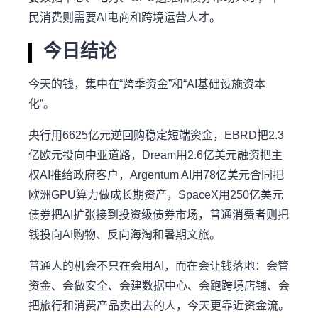
民消费则需要AI电商和跨境运营人才。
今日结论
今天的钱，集中在“跨季资金”和“AI基础设施资本
化”。
央行用6625亿元逆回购稳定短端资金，EBRD把2.3
亿欧元投向中亚道路，Dream用2.6亿美元融资把主
权AI推给政府客户，Argentum AI用78亿美元合同把
欧洲GPU算力做成长期资产，SpaceX用250亿美元
债券把AI扩张接到投资级债券市场，普通消费者则把
钱投向AI购物、反向海淘和暑期文旅。
普通人的机会不只在会用AI，而在会让钱落地：会管
资金、会做安全、会建数据中心、会跑跨境店铺、会
把旅行和消费产品卖出去的人，今天更靠近资金流。