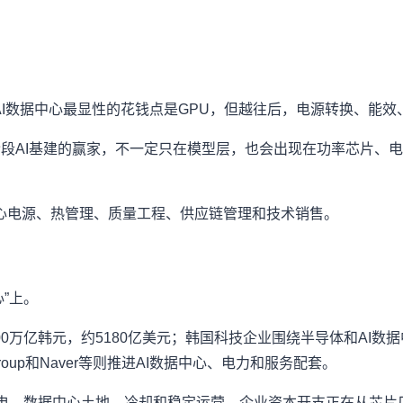
AI数据中心最显性的花钱点是GPU，但越往后，电源转换、能
一阶段AI基建的赢家，不一定只在模型层，也会出现在功率芯片、
心电源、热管理、质量工程、供应链管理和技术销售。
”上。
约800万亿韩元，约5180亿美元；韩国科技企业围绕半导体和AI数据
S Group和Naver等则推进AI数据中心、电力和服务配套。
供电、数据中心土地、冷却和稳定运营。企业资本开支正在从芯片