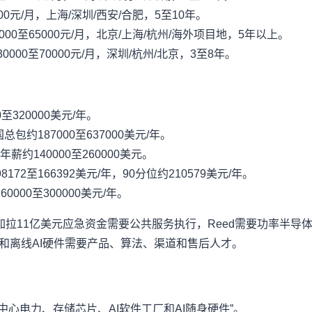
00元/月，上海/深圳/西安/合肥，5至10年。
0至65000元/月，北京/上海/杭州/海外项目地，5年以上。
00至70000元/月，深圳/杭州/北京，3至8年。
000至320000美元/年。
eer：美国总包约187000至637000美元/年。
r：美国年薪约140000至260000美元。
国典型约98172至166392美元/年，90分位约210579美元/年。
包约160000至300000美元/年。
拉11亿美元应急资金需要公共服务执行，Reed需要功率半导体
，AI眼镜和离线AI硬件需要产品、算法、渠道和售后人才。
中心电力、存储芯片、AI软件工厂和AI随身硬件”。