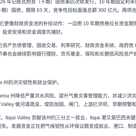
2026 年记账式附息（十期）国债第四次续发行，10 年期固定利
一期）国债，期限 63 天，竞争性招标面值总额 300 亿元。两项合计
”。它更像财政资金池的补给动作：一边用 10 年期债券拉长资金期
、投资安排和资金调度先铺好。
资产负债管理、固收交易、利率研究、财政资金系统、政府债 
节奏也会继续影响银行理财、货币基金、保险和长期低风险资产
arina 州的洪灾韧性和就业保护。
nta Catarina 州降低严重洪水风险、提升气象灾害管理能力，并减
ajai Valley 做河道疏浚、堤防加固、闸门、上游拦洪坝、早期
jai Valley 贡献该州约三分之一就业，Itajai 港又是巴西关
2 亿美元经济损失。发展资金正在把气候韧性从环保议题变成就业、港口