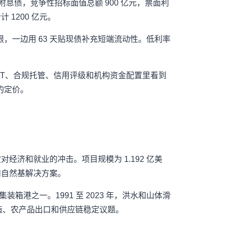
率附息债，竞争性招标面值总额 900 亿元，票面利
 1200 亿元。
限，一边用 63 天贴现债补充短端流动性。低利率
IT、合规托管、信用评级和机构资金配置里看到
的定价。
少洪灾对经济和就业的冲击。项目规模为 1.192 亿美
预警和自然基解决方案。
键集装箱港之一。1991 至 2023 年，洪水和山体滑
、制造、农产品出口和供应链稳定议题。