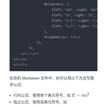
                    {left: "
$$
", right: "
$$
", dis
                    {left: "
$
", right: "
$
", displ
                    {left: "
\\
[
", right: "
\\
]
", d
                    {left: "
\\
(
", right: "
\\
)
", d
                throwOnError: 
    </
script
</
body
</
html
在你的 Markdown 文件中，你可以用以下方式写数
学公式：
2
E=mc^2
=
行内公式：使用单个美元符号，如
E
m
c
独立公式：使用双美元符号，如