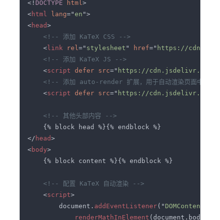
<!
DOCTYPE 
html
<
html 
lang
="
en
<
head
    <
link 
rel
="
stylesheet
" 
href
="
https://cdn.jsde
    <
script 
defer src
="
https://cdn.jsdelivr.net/n
    <
script 
defer src
="
https://cdn.jsdelivr.net/n
</
head
<
body
    <
script
        document.
addEventListener
("
DOMContentLoad
renderMathInElement